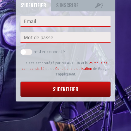
S'IDENTIFIER
S'INSCRIRE
Email
Mot de passe
rester connecté
Ce site est protégé par reCAPTCHA et la
Politique de
confidentialité
et les
Conditions d'utilisation
de Google
s'appliquent.
S'IDENTIFIER