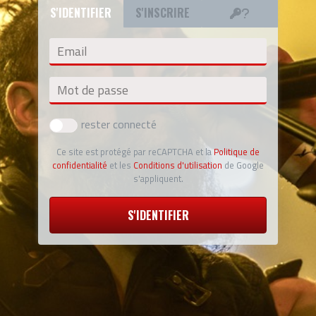
S'IDENTIFIER
S'INSCRIRE
Email
Mot de passe
rester connecté
Ce site est protégé par reCAPTCHA et la
Politique de
confidentialité
et les
Conditions d'utilisation
de Google
s'appliquent.
S'IDENTIFIER