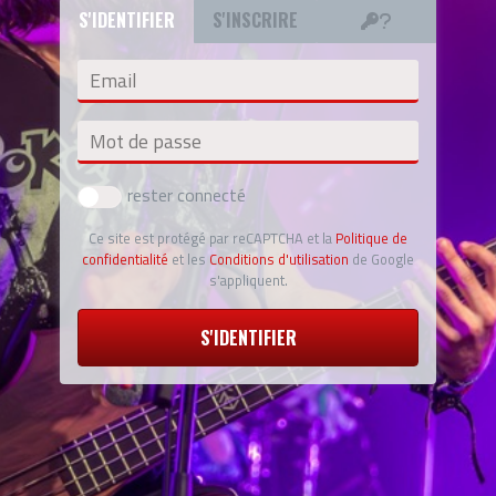
S'IDENTIFIER
S'INSCRIRE
Email
Mot de passe
rester connecté
Ce site est protégé par reCAPTCHA et la
Politique de
confidentialité
et les
Conditions d'utilisation
de Google
s'appliquent.
S'IDENTIFIER