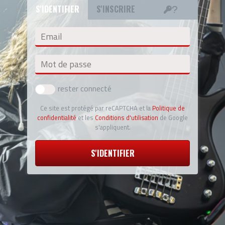
S'IDENTIFIER
S'INSCRIRE
Email
Mot de passe
rester connecté
Ce site est protégé par reCAPTCHA et la
Politique de
confidentialité
et les
Conditions d'utilisation
de Google
s'appliquent.
S'IDENTIFIER