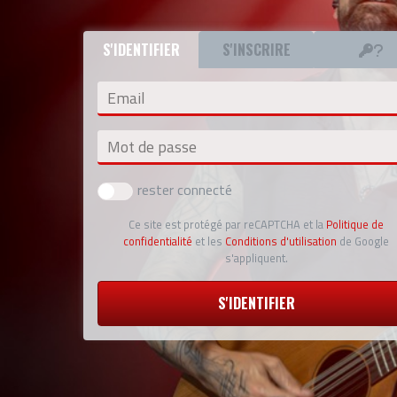
S'IDENTIFIER
S'INSCRIRE
Email
Mot de passe
rester connecté
Ce site est protégé par reCAPTCHA et la
Politique de
confidentialité
et les
Conditions d'utilisation
de Google
s'appliquent.
S'IDENTIFIER