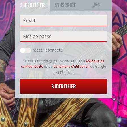
S'IDENTIFIER
S'INSCRIRE
Email
Mot de passe
rester connecté
Ce site est protégé par reCAPTCHA et la
Politique de
confidentialité
et les
Conditions d'utilisation
de Google
s'appliquent.
S'IDENTIFIER