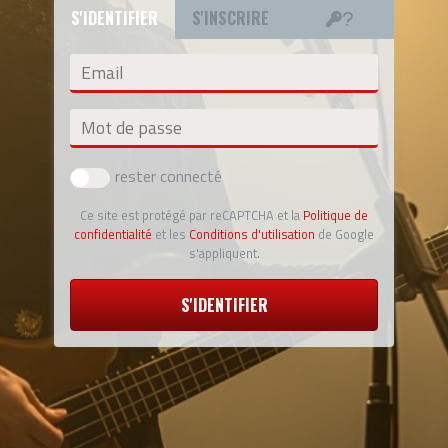
S'IDENTIFIER
S'INSCRIRE
Email
Mot de passe
rester connecté
Ce site est protégé par reCAPTCHA et la
Politique de
confidentialité
et les
Conditions d'utilisation
de Google
s'appliquent.
S'IDENTIFIER