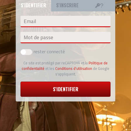
S'IDENTIFIER
S'INSCRIRE
Email
Mot de passe
rester connecté
Ce site est protégé par reCAPTCHA et la
Politique de
confidentialité
et les
Conditions d'utilisation
de Google
s'appliquent.
S'IDENTIFIER