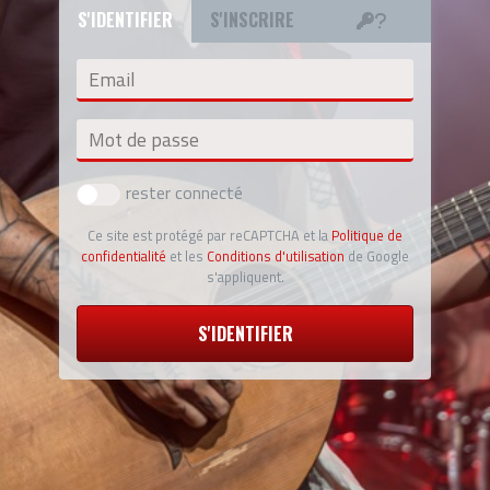
S'IDENTIFIER
S'INSCRIRE
Email
Mot de passe
rester connecté
Ce site est protégé par reCAPTCHA et la
Politique de
confidentialité
et les
Conditions d'utilisation
de Google
s'appliquent.
S'IDENTIFIER