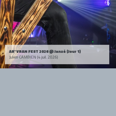
AR' VRAN FEST 2026 @ Janzé (Jour 1)
Julien CAMBIEN (4 juil. 2026)
Tous droits réservés. © 1985-2026 HARD FORCE®. Contenu web © 2010-
2026 hardforce.com
HARD FORCE® est une marque déposée.
mentions légales
-
nous contacter
NOS PARTENAIRES