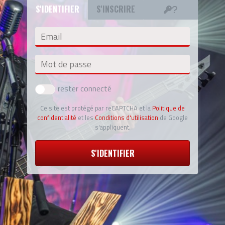
S'IDENTIFIER
S'INSCRIRE
Email
Mot de passe
rester connecté
Ce site est protégé par reCAPTCHA et la
Politique de
confidentialité
et les
Conditions d'utilisation
de Google
s'appliquent.
S'IDENTIFIER