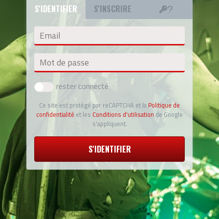
S'IDENTIFIER
S'INSCRIRE
Email
Mot de passe
rester connecté
Ce site est protégé par reCAPTCHA et la
Politique de
confidentialité
et les
Conditions d'utilisation
de Google
s'appliquent.
S'IDENTIFIER