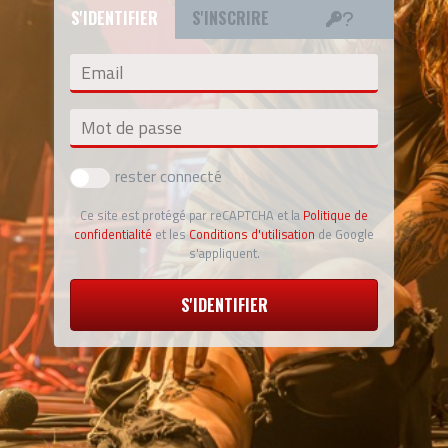
S'IDENTIFIER
S'INSCRIRE
Email
Mot de passe
rester connecté
Ce site est protégé par reCAPTCHA et la
Politique de
confidentialité
et les
Conditions d'utilisation
de Google
s'appliquent.
S'IDENTIFIER