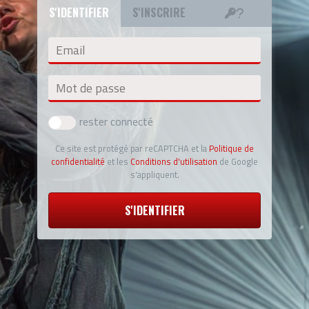
S'IDENTIFIER
S'INSCRIRE
Email
Mot de passe
rester connecté
Ce site est protégé par reCAPTCHA et la
Politique de
confidentialité
et les
Conditions d'utilisation
de Google
s'appliquent.
S'IDENTIFIER