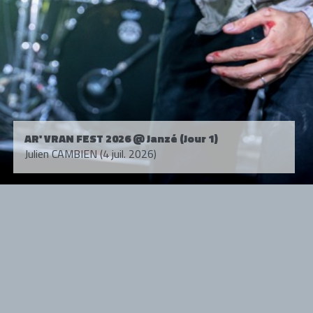
AR' VRAN FEST 2026 @ Janzé (Jour 1)
Julien CAMBIEN (4 juil. 2026)
Tous droits réservés. © 1985-2026 HARD FORCE®. Contenu web © 2010-
2026 hardforce.com
HARD FORCE® est une marque déposée.
mentions légales
-
nous contacter
NOS PARTENAIRES