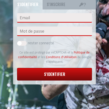
S'IDENTIFIER
S'INSCRIRE
Email
Mot de passe
rester connecté
Ce site est protégé par reCAPTCHA et la
Politique de
confidentialité
et les
Conditions d'utilisation
de Google
s'appliquent.
S'IDENTIFIER