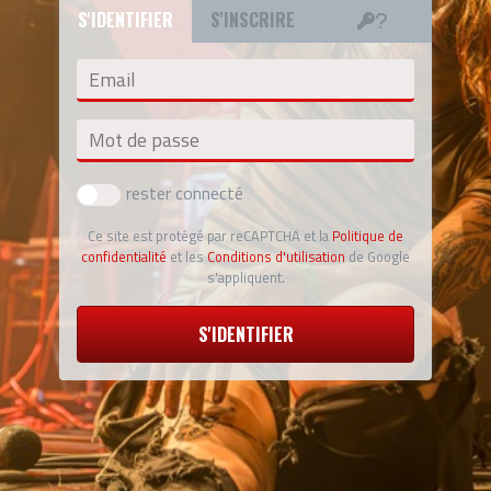
S'IDENTIFIER
S'INSCRIRE
Email
Mot de passe
rester connecté
Ce site est protégé par reCAPTCHA et la
Politique de
confidentialité
et les
Conditions d'utilisation
de Google
s'appliquent.
S'IDENTIFIER