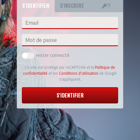
S'IDENTIFIER
S'INSCRIRE
Email
Mot de passe
rester connecté
Ce site est protégé par reCAPTCHA et la
Politique de
confidentialité
et les
Conditions d'utilisation
de Google
s'appliquent.
S'IDENTIFIER