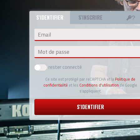
S'IDENTIFIER
S'INSCRIRE
Email
Mot de passe
rester connecté
Ce site est protégé par reCAPTCHA et la
Politique de
confidentialité
et les
Conditions d'utilisation
de Google
s'appliquent.
S'IDENTIFIER