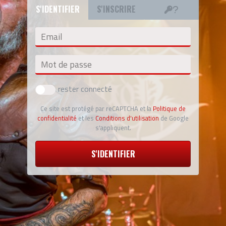
S'IDENTIFIER
S'INSCRIRE
Email
Mot de passe
rester connecté
Ce site est protégé par reCAPTCHA et la
Politique de
confidentialité
et les
Conditions d'utilisation
de Google
s'appliquent.
S'IDENTIFIER