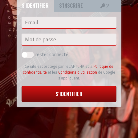
S'IDENTIFIER
S'INSCRIRE
Email
Mot de passe
rester connecté
Ce site est protégé par reCAPTCHA et la
Politique de
confidentialité
et les
Conditions d'utilisation
de Google
s'appliquent.
S'IDENTIFIER