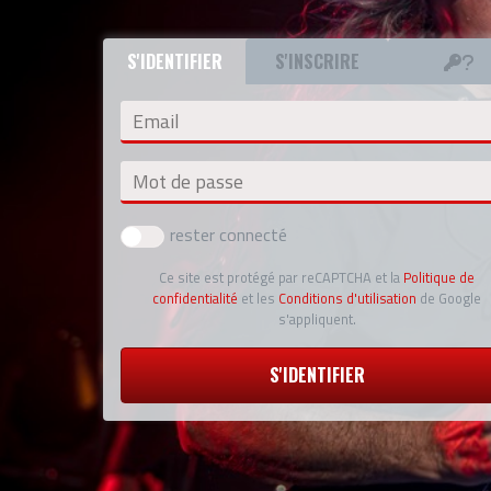
S'IDENTIFIER
S'INSCRIRE
Email
Mot de passe
rester connecté
Ce site est protégé par reCAPTCHA et la
Politique de
confidentialité
et les
Conditions d'utilisation
de Google
s'appliquent.
S'IDENTIFIER