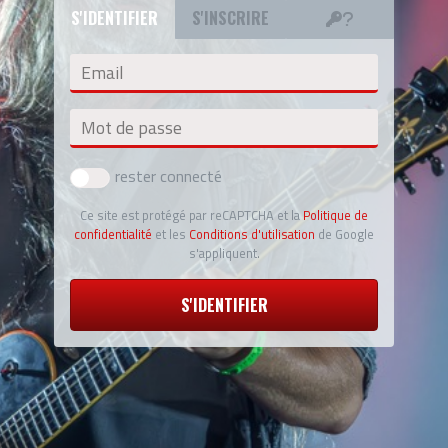
S'IDENTIFIER
S'INSCRIRE
Email
Mot de passe
rester connecté
Ce site est protégé par reCAPTCHA et la
Politique de
confidentialité
et les
Conditions d'utilisation
de Google
s'appliquent.
S'IDENTIFIER