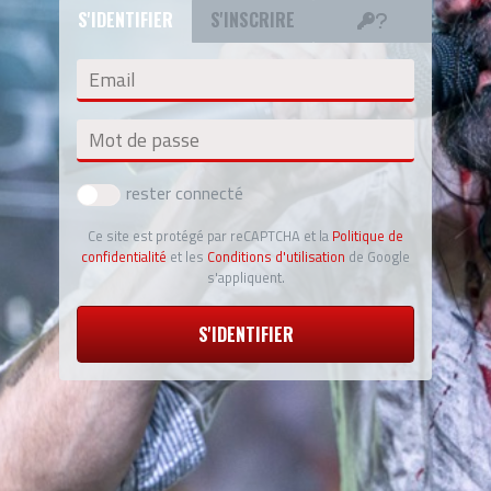
S'IDENTIFIER
S'INSCRIRE
Email
Mot de passe
rester connecté
Ce site est protégé par reCAPTCHA et la
Politique de
confidentialité
et les
Conditions d'utilisation
de Google
s'appliquent.
S'IDENTIFIER