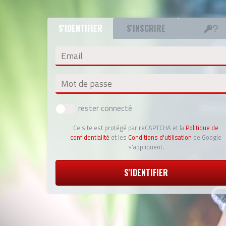
S'IDENTIFIER
S'INSCRIRE
Email
Mot de passe
rester connecté
Ce site est protégé par reCAPTCHA et la
Politique de
confidentialité
et les
Conditions d'utilisation
de Google
s'appliquent.
S'IDENTIFIER