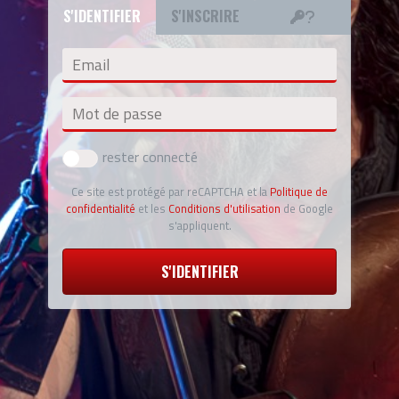
S'IDENTIFIER
S'INSCRIRE
Email
Mot de passe
rester connecté
Ce site est protégé par reCAPTCHA et la
Politique de
confidentialité
et les
Conditions d'utilisation
de Google
s'appliquent.
S'IDENTIFIER