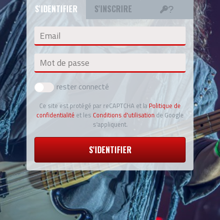
S'IDENTIFIER
S'INSCRIRE
Email
Mot de passe
rester connecté
Ce site est protégé par reCAPTCHA et la
Politique de
confidentialité
et les
Conditions d'utilisation
de Google
s'appliquent.
S'IDENTIFIER