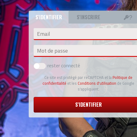
S'IDENTIFIER
S'INSCRIRE
Email
Mot de passe
rester connecté
Ce site est protégé par reCAPTCHA et la
Politique de
confidentialité
et les
Conditions d'utilisation
de Google
s'appliquent.
S'IDENTIFIER