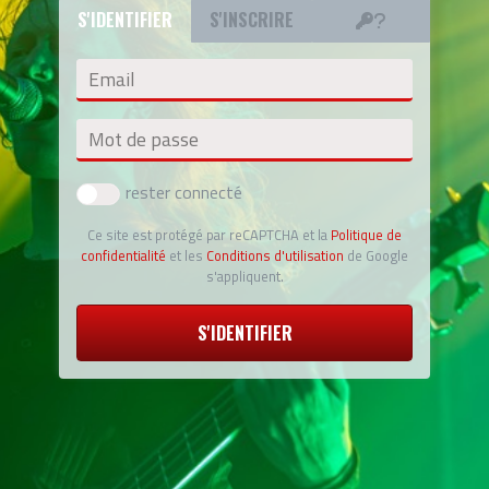
S'IDENTIFIER
S'INSCRIRE
Email
Mot de passe
rester connecté
Ce site est protégé par reCAPTCHA et la
Politique de
confidentialité
et les
Conditions d'utilisation
de Google
s'appliquent.
S'IDENTIFIER