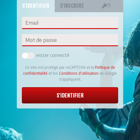
S'IDENTIFIER
S'INSCRIRE
Email
Mot de passe
rester connecté
Ce site est protégé par reCAPTCHA et la
Politique de
confidentialité
et les
Conditions d'utilisation
de Google
s'appliquent.
S'IDENTIFIER