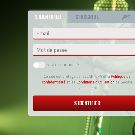
S'IDENTIFIER
S'INSCRIRE
Email
Mot de passe
rester connecté
Ce site est protégé par reCAPTCHA et la
Politique de
confidentialité
et les
Conditions d'utilisation
de Google
s'appliquent.
S'IDENTIFIER