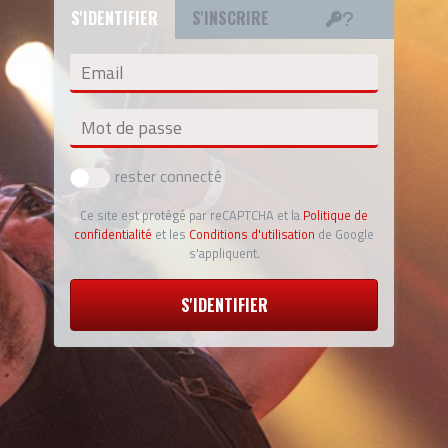
S'IDENTIFIER
S'INSCRIRE
Email
Mot de passe
rester connecté
Ce site est protégé par reCAPTCHA et la
Politique de
confidentialité
et les
Conditions d'utilisation
de Google
s'appliquent.
S'IDENTIFIER