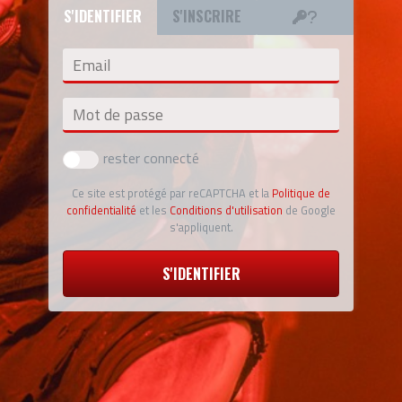
S'IDENTIFIER
S'INSCRIRE
Email
Mot de passe
rester connecté
Ce site est protégé par reCAPTCHA et la
Politique de
confidentialité
et les
Conditions d'utilisation
de Google
s'appliquent.
S'IDENTIFIER