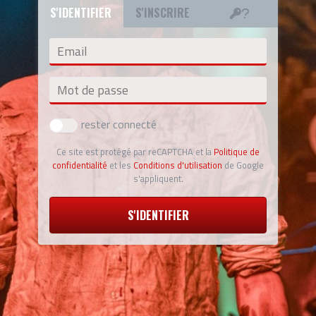
S'IDENTIFIER
S'INSCRIRE
Email
Mot de passe
rester connecté
Ce site est protégé par reCAPTCHA et la
Politique de
confidentialité
et les
Conditions d'utilisation
de Google
s'appliquent.
S'IDENTIFIER