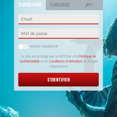
S'IDENTIFIER
S'INSCRIRE
Email
Mot de passe
rester connecté
Ce site est protégé par reCAPTCHA et la
Politique de
confidentialité
et les
Conditions d'utilisation
de Google
s'appliquent.
S'IDENTIFIER