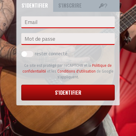
S'IDENTIFIER
S'INSCRIRE
Email
Mot de passe
rester connecté
Ce site est protégé par reCAPTCHA et la
Politique de
confidentialité
et les
Conditions d'utilisation
de Google
s'appliquent.
S'IDENTIFIER