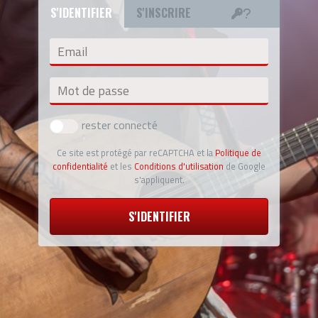
S'IDENTIFIER
S'INSCRIRE
Email
Mot de passe
rester connecté
Ce site est protégé par reCAPTCHA et la
Politique de
confidentialité
et les
Conditions d'utilisation
de Google
s'appliquent.
S'IDENTIFIER