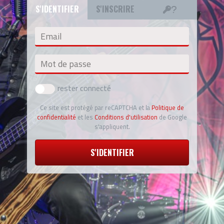
S'IDENTIFIER
S'INSCRIRE
Email
Mot de passe
rester connecté
Ce site est protégé par reCAPTCHA et la
Politique de
confidentialité
et les
Conditions d'utilisation
de Google
s'appliquent.
S'IDENTIFIER