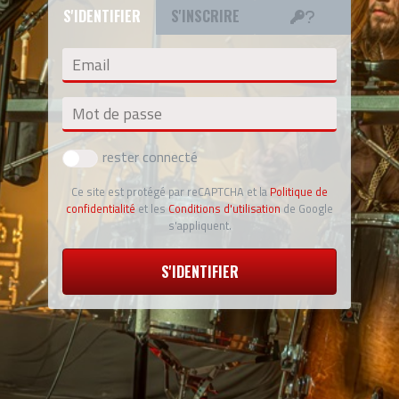
S'IDENTIFIER
S'INSCRIRE
Email
Mot de passe
rester connecté
Ce site est protégé par reCAPTCHA et la
Politique de
confidentialité
et les
Conditions d'utilisation
de Google
s'appliquent.
S'IDENTIFIER