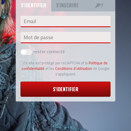
S'IDENTIFIER
S'INSCRIRE
Email
Mot de passe
rester connecté
Ce site est protégé par reCAPTCHA et la
Politique de
confidentialité
et les
Conditions d'utilisation
de Google
s'appliquent.
S'IDENTIFIER