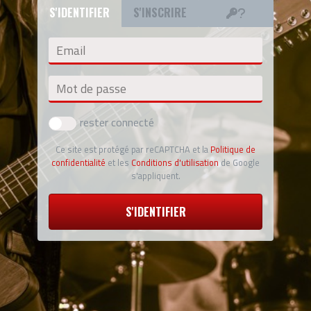
S'IDENTIFIER
S'INSCRIRE
Email
Mot de passe
rester connecté
Ce site est protégé par reCAPTCHA et la
Politique de
confidentialité
et les
Conditions d'utilisation
de Google
s'appliquent.
S'IDENTIFIER