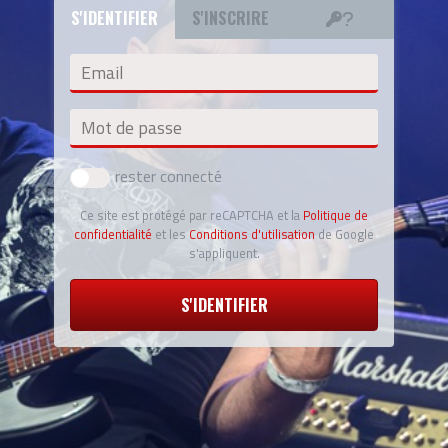
S'IDENTIFIER
S'INSCRIRE
Email
Mot de passe
rester connecté
Ce site est protégé par reCAPTCHA et la
Politique de
confidentialité
et les
Conditions d'utilisation
de Google
s'appliquent.
S'IDENTIFIER