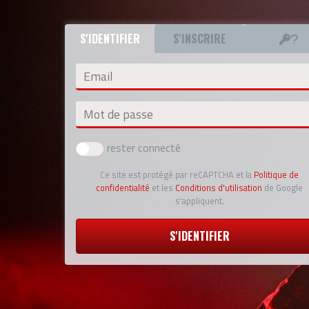
S'IDENTIFIER
S'INSCRIRE
Email
Mot de passe
rester connecté
Ce site est protégé par reCAPTCHA et la
Politique de
confidentialité
et les
Conditions d'utilisation
de Google
s'appliquent.
S'IDENTIFIER