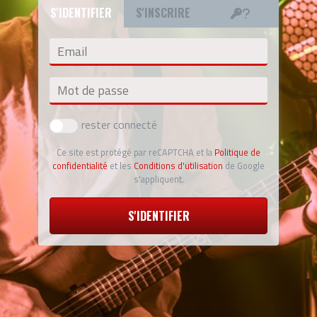
S'IDENTIFIER
S'INSCRIRE
Email
Mot de passe
rester connecté
Ce site est protégé par reCAPTCHA et la
Politique de
confidentialité
et les
Conditions d'utilisation
de Google
s'appliquent.
S'IDENTIFIER