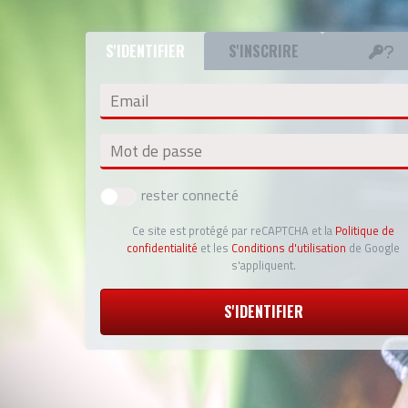
S'IDENTIFIER
S'INSCRIRE
Email
Mot de passe
rester connecté
Ce site est protégé par reCAPTCHA et la
Politique de
confidentialité
et les
Conditions d'utilisation
de Google
s'appliquent.
S'IDENTIFIER