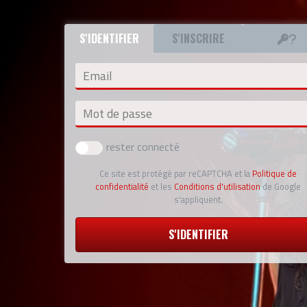
S'IDENTIFIER
S'INSCRIRE
Email
Mot de passe
rester connecté
Ce site est protégé par reCAPTCHA et la
Politique de
confidentialité
et les
Conditions d'utilisation
de Google
s'appliquent.
S'IDENTIFIER