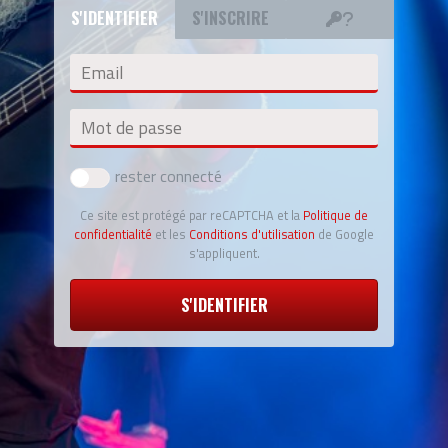
S'IDENTIFIER
S'INSCRIRE
Email
Mot de passe
rester connecté
Ce site est protégé par reCAPTCHA et la
Politique de
confidentialité
et les
Conditions d'utilisation
de Google
s'appliquent.
S'IDENTIFIER