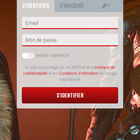
S'IDENTIFIER
S'INSCRIRE
Email
Mot de passe
rester connecté
Ce site est protégé par reCAPTCHA et la
Politique de
confidentialité
et les
Conditions d'utilisation
de Google
s'appliquent.
S'IDENTIFIER