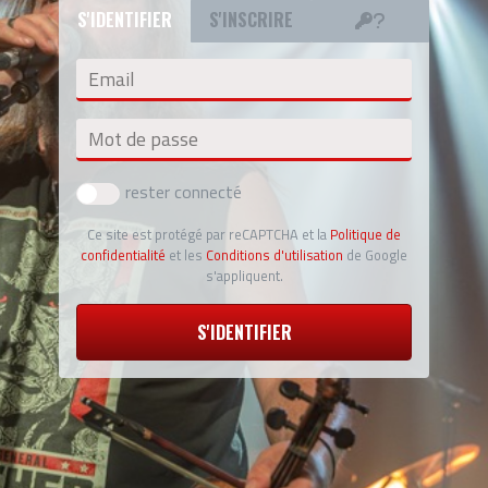
S'IDENTIFIER
S'INSCRIRE
Email
Mot de passe
rester connecté
Ce site est protégé par reCAPTCHA et la
Politique de
confidentialité
et les
Conditions d'utilisation
de Google
s'appliquent.
S'IDENTIFIER