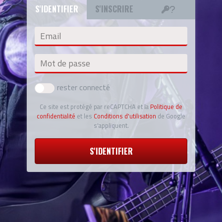
S'IDENTIFIER
S'INSCRIRE
Email
Mot de passe
rester connecté
Ce site est protégé par reCAPTCHA et la
Politique de
confidentialité
et les
Conditions d'utilisation
de Google
s'appliquent.
S'IDENTIFIER