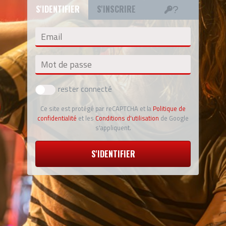
S'IDENTIFIER
S'INSCRIRE
Email
Mot de passe
rester connecté
Ce site est protégé par reCAPTCHA et la
Politique de
confidentialité
et les
Conditions d'utilisation
de Google
s'appliquent.
S'IDENTIFIER