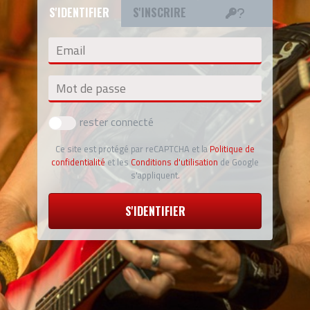
S'IDENTIFIER
S'INSCRIRE
Email
Mot de passe
rester connecté
Ce site est protégé par reCAPTCHA et la
Politique de
confidentialité
et les
Conditions d'utilisation
de Google
s'appliquent.
S'IDENTIFIER